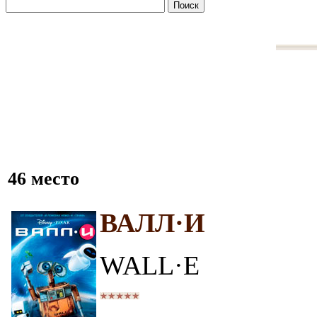
46 место
ВАЛЛ·И
WALL·E