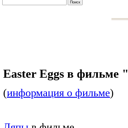
Easter Eggs в фильме 
(
информация о фильме
)
Ляпы
в фильме