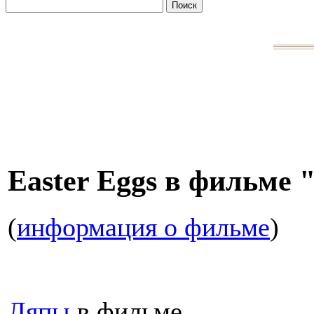
Easter Eggs в фильме
(
информация о фильме
)
Ляпы
в фильме