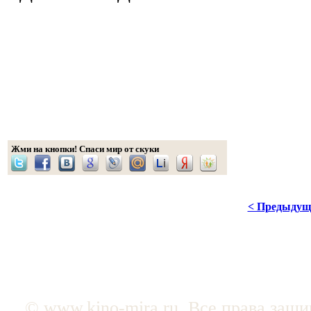
Жми на кнопки! Спаси мир от скуки
< Предыдущ
© www.kino-mira.ru. Все права защ