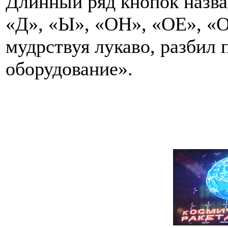
Длинный ряд кнопок назван
«Д», «Ы», «ОН», «ОЕ», «О
мудрствуя лукаво, разбил 
оборудование».