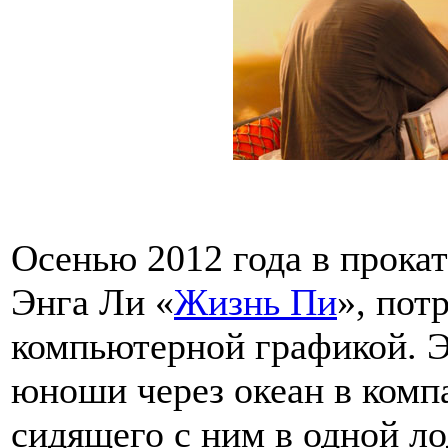
Осенью 2012 года в прок
Энга Ли «
Жизнь Пи
», пот
компьютерной графикой. 
юноши через океан в компа
сидящего с ним в одной ло