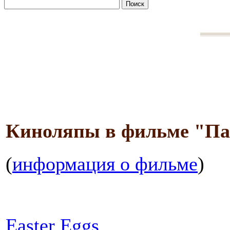
Киноляпы в фильме "Па
(
информация о фильме
)
Easter Eggs