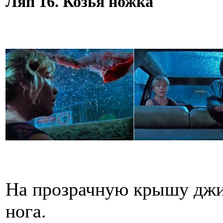
Ляп 16. Козья ножка
На прозрачную крышу джип
нога.