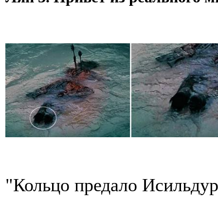
"Кольцо предало Исильдура