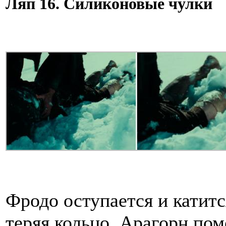
Ляп 16. Силиконовые чулки
Фродо оступается и катитс
теряя кольцо. Арагорн пом