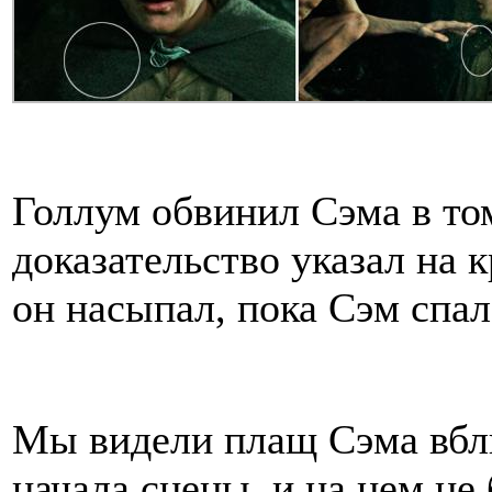
Голлум обвинил Сэма в том
доказательство указал на 
он насыпал, пока Сэм спал
Мы видели плащ Сэма вбли
начала сцены, и на нем не