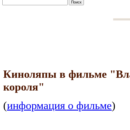
Киноляпы в фильме "Вла
короля"
(
информация о фильме
)