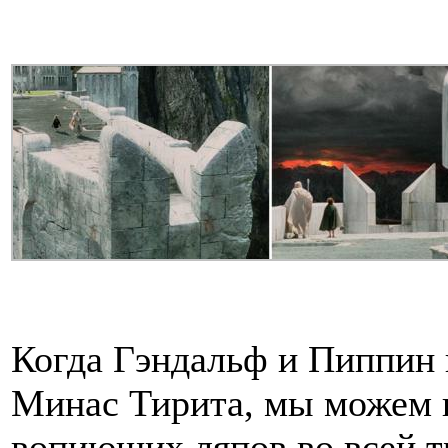
Когда Гэндальф и Пиппин 
Минас Тирита, мы можем 
вопиющих ляпов во всей т