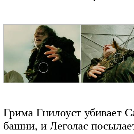
Грима Гнилоуст убивает 
башни, и Леголас посылае