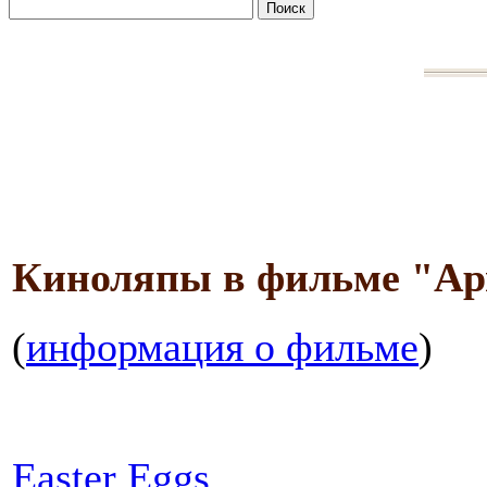
Киноляпы в фильме "Ар
(
информация о фильме
)
Easter Eggs