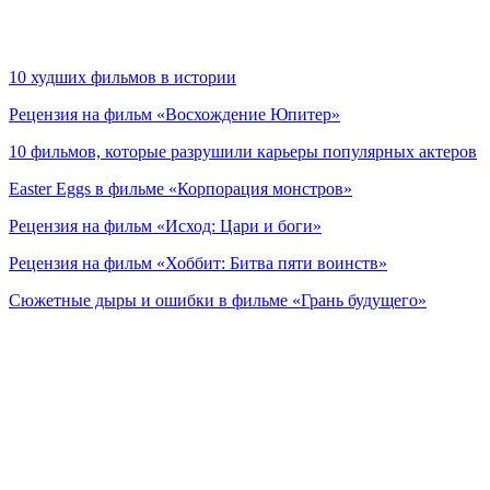
10 худших фильмов в истории
Рецензия на фильм «Восхождение Юпитер»
10 фильмов, которые разрушили карьеры популярных актеров
Easter Eggs в фильме «Корпорация монстров»
Рецензия на фильм «Исход: Цари и боги»
Рецензия на фильм «Хоббит: Битва пяти воинств»
Сюжетные дыры и ошибки в фильме «Грань будущего»