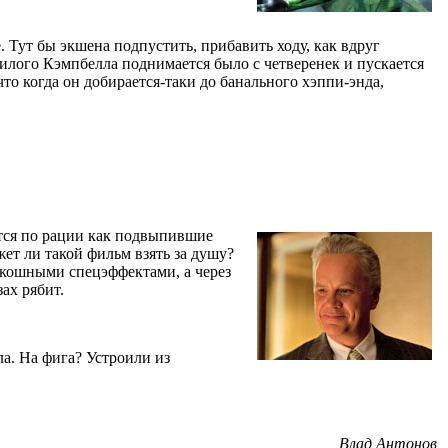
. Тут бы экшена подпустить, прибавить ходу, как вдруг
лого Кэмпбелла поднимается было с четверенек и пускается
что когда он добирается-таки до банального хэппи-энда,
ются по рации как подвыпившие
жет ли такой фильм взять за душу?
роскошными спецэффектами, а через
ах рябит.
ла. На фига? Устроили из
Влад Антонов