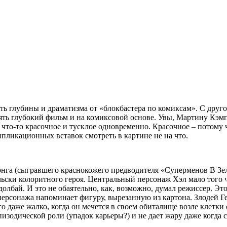
ть глубины и драматизма от «блокбастера по комиксам». С дру
ять глубокий фильм и на комиксовой основе. Увы, Мартину Кэмп
л что-то красочное и тусклое одновременно. Красочное – потому 
пликационных вставок смотреть в картине не на что.
ронга (сыгравшего краснокожего предводителя «Суперменов В З
ьски колоритного героя. Центральный персонаж Хэл мало того ч
олбай. И это не обаятельно, как, возможно, думал режиссер. Э
персонажа напоминает фигуру, вырезанную из картона. Злодей 
о даже жалко, когда он мечется в своем обиталище возле клетки
изодической роли (упадок карьеры?) и не дает жару даже когда с