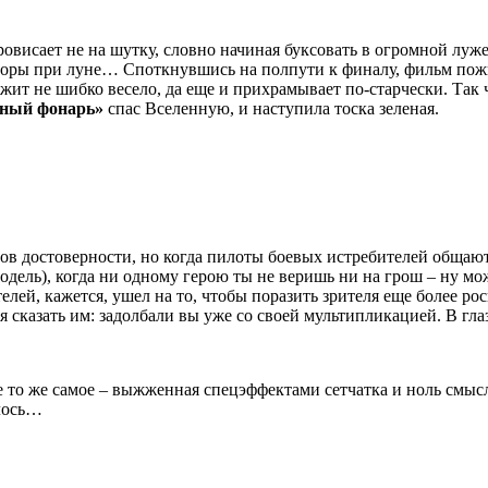
овисает не на шутку, словно начиная буксовать в огромной луже
оры при луне… Споткнувшись на полпути к финалу, фильм пожи
ежит не шибко весело, да еще и прихрамывает по-старчески. Так 
ный фонарь»
спас Вселенную, и наступила тоска зеленая.
иксов достоверности, но когда пилоты боевых истребителей обща
одель), когда ни одному герою ты не веришь ни на грош – ну мо
ателей, кажется, ушел на то, чтобы поразить зрителя еще более 
я сказать им: задолбали вы уже со своей мультипликацией. В глаз
е то же самое – выжженная спецэффектами сетчатка и ноль смыс
илось…