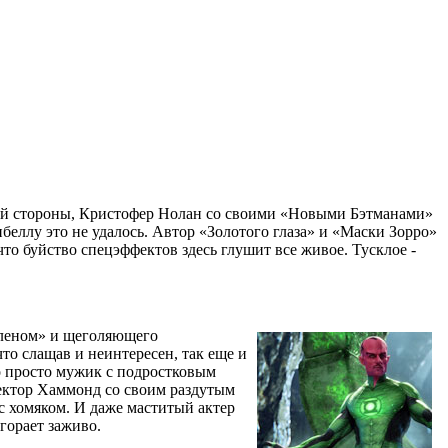
гой стороны, Кристофер Нолан со своими «Новыми Бэтманами»
беллу это не удалось. Автор «Золотого глаза» и «Маски Зорро»
что буйство спецэффектов здесь глушит все живое. Тусклое -
еленом» и щеголяющего
то слащав и неинтересен, так еще и
то просто мужик с подростковым
Гектор Хаммонд со своим раздутым
 с хомяком. И даже маститый актер
горает заживо.