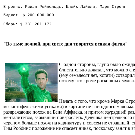
В ролях: Райан Рейнольдс, Блейк Лайвли, Марк Стронг
Бюджет: $ 200 000 000
Сборы: $ 231 201 172
"Во тьме ночной, при свете дня творится всякая фигня"
С одной стороны, глупо было ожида
блистательно доказал, что можно сн
(ему семьдесят лет, кстати) сотвори
потому что кроме роскошных мульти
Начать с того, что кроме Марка Ст
мефистофельскими усиками) в картине нет ни одного мало-мал
раздражающе похож на Бена Аффлека, и притом заурядный разд
менталитетом, забывший повзрослеть. Девушка центрального 
черепом больше похож на карикатуру и совсем не страшный, ег
Тим Роббинс положение не спасает никак, поскольку занят в эп