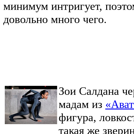
минимум интригует, поэто
довольно много чего.
Зои Салдана ч
мадам из
«Ават
фигура, ловкост
такая же звери