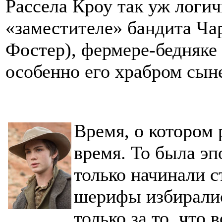
Рассела Кроу так уж логич
«заместителе» бандита Ча
Фостер), фермере-бедняке
особенно его храбром сын
Время, о котором 
время. То была эп
только начинали с
шерифы избиралис
только за то, что 