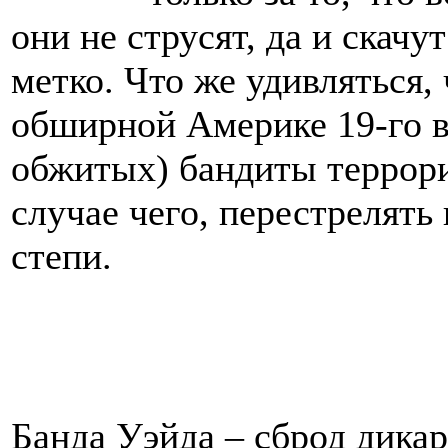
они не струсят, да и скачу
метко. Что же удивляться,
обширной Америке 19-го в
обжитых) бандиты террори
случае чего, перестрелять 
степи.
Банда Уэйда – сброд дикар