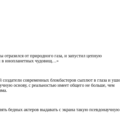
 отразился от природного газа, и запустил цепную
ей в инопланетных чудовищ…»
ый создатели современных блокбастеров сыплют в глаза и уши
аучную основу, с реальностью имеет общего не больше, чем
зма.
влять бедных актеров выдавать с экрана такую псевдонаучную