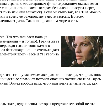
машина страны с миллиардным финансированием оказывается
все специалисты по компьютерам безнадежно пасуют перед
ут пить чай или вешаться). Если бы было так, то США можно
и и всему ее руководству вместе взятому. Во всех
нные задачи. Так оно в реальном мире и есть.
уча. Так что загибаем пальцы
 намерений – и только). Гранит жгут
 переводя тысячи тонн камня в
иел беспощаден: он не очень-то дает
телеметрия врет» (весь ЦУП уволить
удет известно уважаемым авторам киношедевра, что роль поля
щищает нас с вами от потоков опасных частиц светила. Здесь
нный Эмиел вообще взял, что наша планета «запечется, как
дь знать, куда прешь), которая представляет собой не что