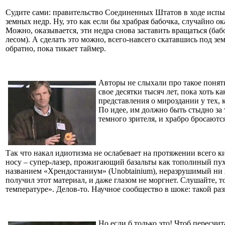
Судите сами: правительство Соединенных Штатов в ходе исп
земных недр. Ну, это как если бы храбрая бабочка, случайно ок
Можно, оказывается, эти недра снова заставить вращаться (баб
лесом). А сделать это можно, всего-навсего скатавшись под з
обратно, пока тикает таймер.
Авторы не слыхали про такое понят
свое десятки тысяч лет, пока хоть к
представления о мироздании у тех, к
По идее, им должно быть стыдно за
темного зрителя, и храбро бросаются
Так что накал идиотизма не ослабевает на протяжении всего ки
носу – супер-лазер, прожигающий базальты как тополиный пух 
названием «Хрендостаниум» (Unobtainium), неразрушимый ни ж
получил этот материал, и даже глазом не моргнет. Слушайте,
температуре». Делов-то. Научное сообщество в шоке: такой ра
Но если б только это! Чтоб пересчи