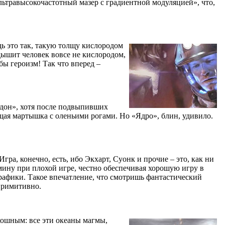
льтравысокочастотный мазер с градиентной модуляцией», что,
дь это так, такую толщу кислородом
 дышит человек вовсе не кислородом,
 бы героизм! Так что вперед –
ддон», хотя после подвыпивших
ящая мартышка с оленьими рогами. Но «Ядро», блин, удивило.
Игра, конечно, есть, ибо Экхарт, Суонк и прочие – это, как ни
мину при плохой игре, честно обеспечивая хорошую игру в
рафики. Такое впечатление, что смотришь фантастический
 примитивно.
кошным: все эти океаны магмы,