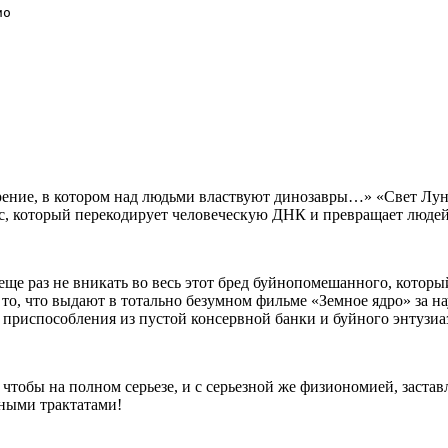
ио
рение, в котором над людьми властвуют динозавры…» «Свет Луны
с, который перекодирует человеческую ДНК и превращает люд
 еще раз не вникать во весь этот бред буйнопомешанного, котор
 то, что выдают в тотально безумном фильме «Земное ядро» за н
приспособления из пустой консервной банки и буйного энтузиа
, чтобы на полном серьезе, и с серьезной же физиономией, заста
чными трактатами!