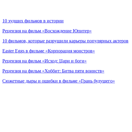
10 худших фильмов в истории
Рецензия на фильм «Восхождение Юпитер»
10 фильмов, которые разрушили карьеры популярных актеров
Easter Eggs в фильме «Корпорация монстров»
Рецензия на фильм «Исход: Цари и боги»
Рецензия на фильм «Хоббит: Битва пяти воинств»
Сюжетные дыры и ошибки в фильме «Грань будущего»