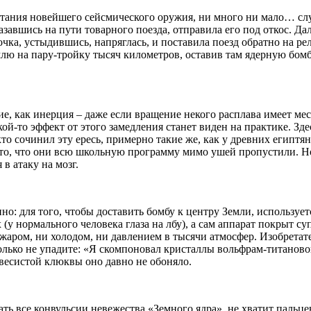
ытания новейшего сейсмического оружия, ни много ни мало… сл
азавшись на пути товарного поезда, отправила его под откос. Дал
очка, устыдившись, напряглась, и поставила поезд обратно на ре
емлю на пару-тройку тысяч километров, оставив там ядерную бом
ие, как инерция – даже если вращение некого расплава имеет ме
акой-то эффект от этого замедления станет виден на практике. Зд
то сочинил эту ересь, примерно такие же, как у древних египтян
 то, что они всю школьную программу мимо ушей пропустили. Но 
 в атаку на мозг.
но: для того, чтобы доставить бомбу к центру Земли, использует
(у нормального человека глаза на лбу), а сам аппарат покрыт с
аром, ни холодом, ни давлением в тысячи атмосфер. Изобретател
 только не упадите: «Я скомпоновал кристаллы вольфрам-титанов
звесистой клюквы оно давно не обоняло.
тать все конвульсии невежества «Земного ядра», не хватит паль