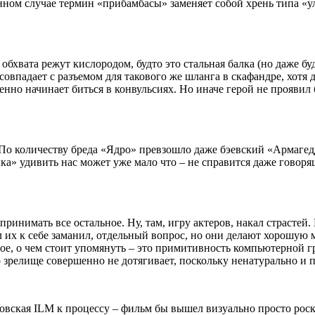
нном случае термин «прибамбасы» заменяет собой хрень типа «у
бхвата режут кислородом, будто это стальная балка (но даже бу
совпадает с разъемом для такового же шланга в скафандре, хотя
пенно начинает биться в конвульсиях. Но иначе герой не проявил
 По количеству бреда «Ядро» превзошло даже бэевский «Армаге
ка» удивить нас может уже мало что – не справится даже говор
ринимать все остальное. Ну, там, игру актеров, накал страстей. 
л их к себе заманил, отдельный вопрос, но они делают хорошую 
ное, о чем стоит упомянуть – это примитивность компьютерной г
о зрелище совершенно не дотягивает, поскольку ненатурально и
овская ILM к процессу – фильм бы вышел визуально просто рос