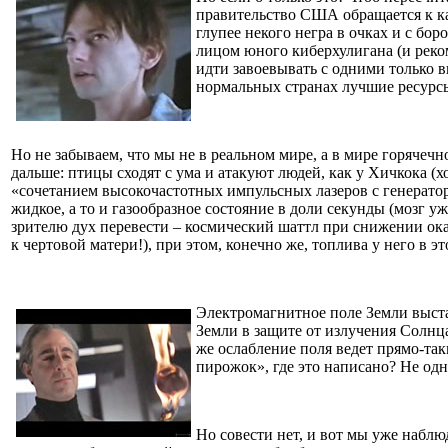
правительство США обращается к ка
глупее некого негра в очках и с бо
лицом юного киберхулигана (и реко
идти завоевывать с одними только в
нормальных странах лучшие ресурсы
Но не забываем, что мы не в реальном мире, а в мире горячеч
дальше: птицы сходят с ума и атакуют людей, как у Хичкока (х
«сочетанием высокочастотных импульсных лазеров с генераторо
жидкое, а то и газообразное состояние в доли секунды (мозг у
зрителю дух перевести – космический шаттл при снижении оказ
к чертовой матери!), при этом, конечно же, топлива у него в э
Электромагнитное поле Земли выста
Земли в защите от излучения Солнца
же ослабление поля ведет прямо-так
пирожок», где это написано? Не одни
Но совести нет, и вот мы уже наблю