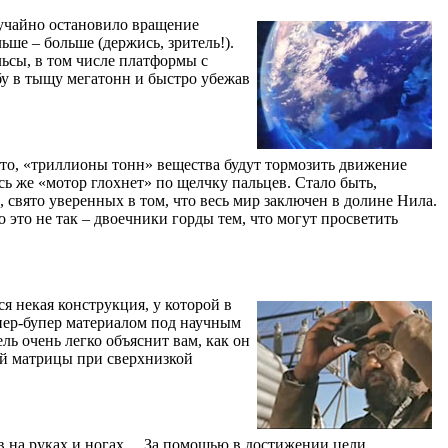
учайно остановило вращение
ьше – больше (держись, зритель!).
льсы, в том числе платформы с
бу в тыщу мегатонн и быстро убежав
сто, «триллионы тонн» вещества будут тормозить движение
есь же «мотор глохнет» по щелчку пальцев. Стало быть,
, свято уверенных в том, что весь мир заключен в долине Нила.
это не так – двоечники горды тем, что могут просветить
ся некая конструкция, у которой в
упер-бупер материалом под научным
ь очень легко объяснит вам, как он
ой матрицы при сверхнизкой
цев на руках и ногах… За помощью в достижении цели