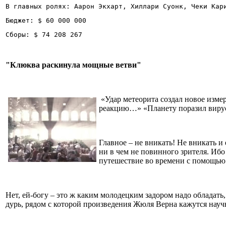
В главных ролях: Аарон Экхарт, Хиллари Суонк, Чеки Кар
Бюджет: $ 60 000 000
Сборы: $ 74 208 267
"Клюква раскинула мощные ветви"
«Удар метеорита создал новое изме
реакцию…» «Планету поразил виру
Главное – не вникать! Не вникать и
ни в чем не повинного зрителя. Ибо
путешествие во времени с помощью 
Нет, ей-богу – это ж каким молодецким задором надо обладать
дурь, рядом с которой произведения Жюля Верна кажутся нау