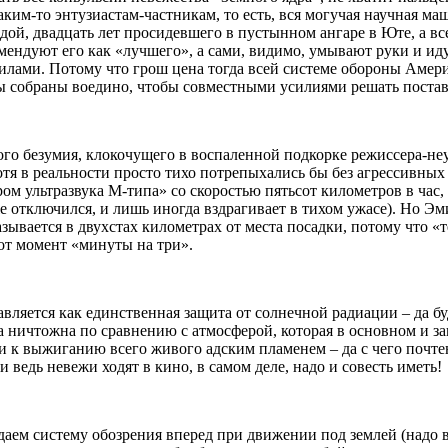
ким-то энтузиастам-частникам, то есть, вся могучая научная 
родой, двадцать лет просидевшего в пустынном ангаре в Юте, а 
мендуют его как «лучшего», а сами, видимо, умывают руки и ид
илами. Потому что грош цена тогда всей системе обороны Америк
 собраны воедино, чтобы совместными усилиями решать поставле
ного безумия, клокочущего в воспаленной подкорке режиссера-не
отя в реальности просто тихо потрепыхались бы без агрессивных
м ультразвука М-типа» со скоростью пятьсот километров в час,
же отключился, и лишь иногда вздрагивает в тихом ужасе). Но Эм
ывается в двухстах километрах от места посадки, потому что «
тот момент «минуты на три».
вляется как единственная защита от солнечной радиации – да б
 ничтожна по сравнению с атмосферой, которая в основном и за
и к выжиганию всего живого адским пламенем – да с чего почте
 ведь невежи ходят в кино, в самом деле, надо и совесть иметь!
даем систему обозрения вперед при движении под землей (надо ве