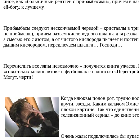
иное, как «больничный рентген с прибамбасами», причем в да
ей-богу, к лучшему.
Прибамбасы следуют нескончаемой чередой – кристаллы в три о
не проймешь), причем разъем кислородного шланга для резака 
а смесью его с азотом, а от чистого кислорода пьянеет и посте
дышим кислородом, переключаем шланги… Господи…
Перечислить все ляпы невозможно – получится книга ужасов.
«совьетских козмонавтов» в футболках с надписью «Перестрой
Могут, черти!
Когда клюквы полон рот, трудно восп
крути, звезды. Каким калачом Эмие
плохой картине. Так что единствен
телевизионный сериал – до кино эт
Очень жаль: подключилась бы лукас