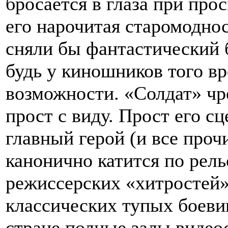
бросается в глаза при про
его нарочитая старомодно
сняли бы фантастический б
будь у киношников того в
возможности. «Солдат» чр
прост с виду. Прост его с
главный герой (и все проч
канонично катится по рел
режиссерских «хитростей»
классических тупых боеви
стране полные залы видео