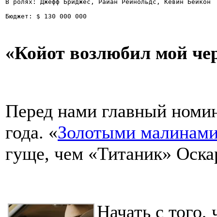
В ролях: Джефф Бриджес, Райан Рейнольдс, Кевин Бейкон
Бюджет: $ 130 000 000
«Койот возлюбил мой че
Перед нами главный номин
года. «
Золотыми малинам
гуще, чем «Титаник» Оска
Начать с того, 