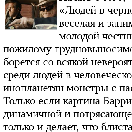
«Людей в черно
веселая и зани
молодой честны
пожилому трудновыносимо
борется со всякой неверо
среди людей в человеческо
инопланетян монстры с па
Только если картина Барр
динамичной и потрясающе 
только и делает, что блис