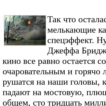
Так что остала
мелькающие ка
спецэффект. Ну
Джеффа Бридже
кино все равно остается 
очаровательным и горячо
рушатся на наши головы,
падают на мостовую, плющ
общем, сто тридцать милл