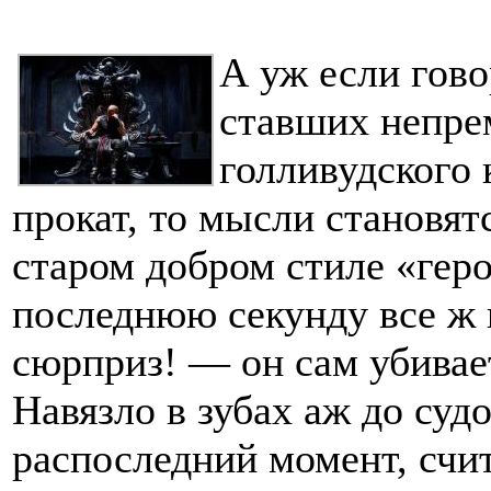
А уж если гово
ставших непре
голливудского 
прокат, то мысли становятс
старом добром стиле «геро
последнюю секунду все ж 
сюрприз! — он сам убивает
Навязло в зубах аж до суд
распоследний момент, счи