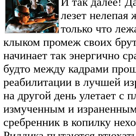
И так далее! Д
лезет нелепая 
только что леж
клыком промеж своих брут
начинает так энергично ср
будто между кадрами про
реабилитации в лучшей изр
на другой день улетает с 
измученным и израненным,
сребренник в копилку нех
Риддика пытаются втюхать