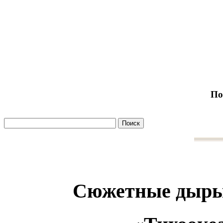
По
Сюжетные дыры