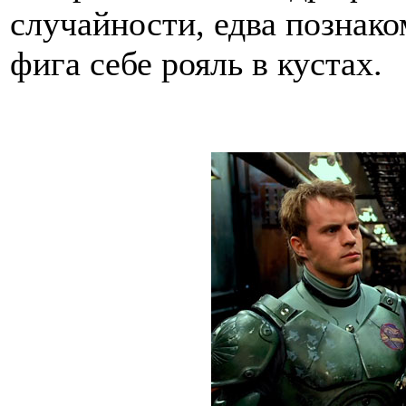
случайности, едва познако
фига себе рояль в кустах.