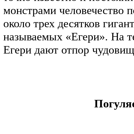
монстрами человечество п
около трех десятков гиган
называемых «Егери». На т
Егери дают отпор чудовищ
Погуля