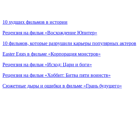
10 худших фильмов в истории
Рецензия на фильм «Восхождение Юпитер»
10 фильмов, которые разрушили карьеры популярных актеров
Easter Eggs в фильме «Корпорация монстров»
Рецензия на фильм «Исход: Цари и боги»
Рецензия на фильм «Хоббит: Битва пяти воинств»
Сюжетные дыры и ошибки в фильме «Грань будущего»