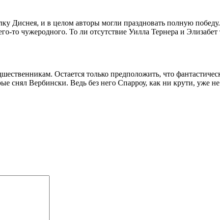
лку Диснея, и в целом авторы могли праздновать полную победу
го-то чужеродного. То ли отсутствие Уилла Тернера и Элизабет 
шественникам. Остается только предположить, что фантастичес
 снял Вербински. Ведь без него Спарроу, как ни крути, уже не т