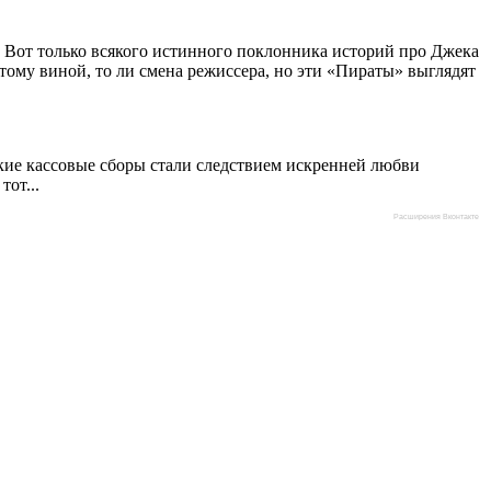
. Вот только всякого истинного поклонника историй про Джека
тому виной, то ли смена режиссера, но эти «Пираты» выглядят
кие кассовые сборы стали следствием искренней любви
от...
Расширения Вконтакте