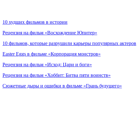
10 худших фильмов в истории
Рецензия на фильм «Восхождение Юпитер»
10 фильмов, которые разрушили карьеры популярных актеров
Easter Eggs в фильме «Корпорация монстров»
Рецензия на фильм «Исход: Цари и боги»
Рецензия на фильм «Хоббит: Битва пяти воинств»
Сюжетные дыры и ошибки в фильме «Грань будущего»