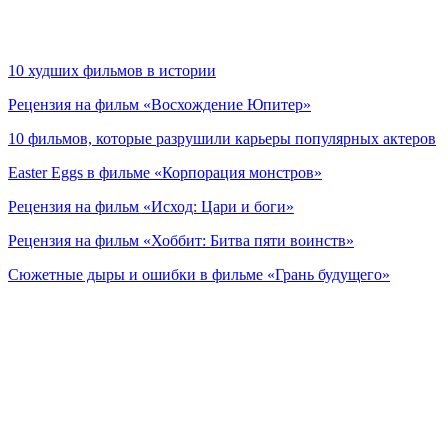
10 худших фильмов в истории
Рецензия на фильм «Восхождение Юпитер»
10 фильмов, которые разрушили карьеры популярных актеров
Easter Eggs в фильме «Корпорация монстров»
Рецензия на фильм «Исход: Цари и боги»
Рецензия на фильм «Хоббит: Битва пяти воинств»
Сюжетные дыры и ошибки в фильме «Грань будущего»