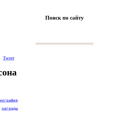
Поиск по сайту
Tweet
сона
иография
награды