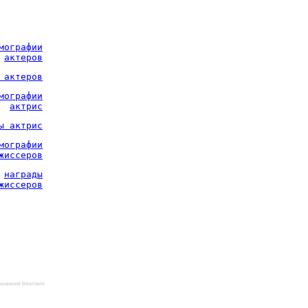
мографии
актеров
 актеров
мографии
актрис
ы актрис
мографии
жиссеров
награды
жиссеров
ширения Вконтакте