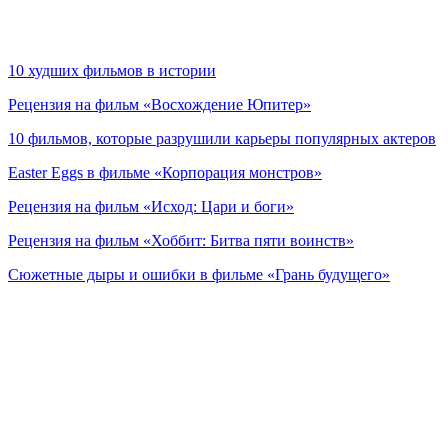
10 худших фильмов в истории
Рецензия на фильм «Восхождение Юпитер»
10 фильмов, которые разрушили карьеры популярных актеров
Easter Eggs в фильме «Корпорация монстров»
Рецензия на фильм «Исход: Цари и боги»
Рецензия на фильм «Хоббит: Битва пяти воинств»
Сюжетные дыры и ошибки в фильме «Грань будущего»