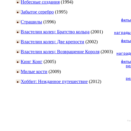
Небесные создания
(1994)
Забытое серебро
(1995)
филь
Страшилы
(1996)
Властелин колец: Братство кольца
(2001)
награды
филь
Властелин колец: Две крепости
(2002)
Властелин колец: Возвращение Короля
(2003)
наград
Кинг Конг
(2005)
филь
ре
Милые кости
(2009)
ре
Хоббит: Нежданное путешествие
(2012)
Рас