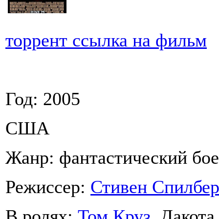
торрент ссылка на фильм
Год: 2005
США
Жанр: фантастический бо
Режиссер:
Стивен Спилбер
В ролях:
Том Круз
, Дакот