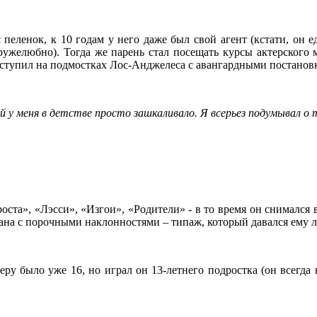
пеленок, к 10 годам у него даже был свой агент (кстати, он е
ужелюбно). Тогда же парень стал посещать курсы актерского ма
ыступил на подмостках Лос-Анджелеса с авангардными постанов
 у меня в детстве просто зашкаливало. Я всерьез подумывал о
та», «Лэсси», «Изгои», «Родители» - в то время он снимался в
ана с порочными наклонностями – типаж, который давался ему л
еру было уже 16, но играл он 13-летнего подростка (он всегда