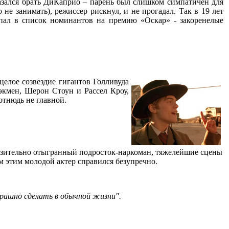
казался брать ДиКаприо – парень был слишком симпатичен для
 не занимать), режиссер рискнул, и не прогадал. Так в 19 лет
пал в список номинантов на премию «Оскар» - закоренелые
 целое созвездие гигантов Голливуда
кмен, Шерон Стоун и Рассел Кроу,
отнюдь не главной.
онзительно отыгранный подросток-наркоман, тяжелейшие сцены
м этим молодой актер справился безупречно.
трашно сделать в обычной жизни".