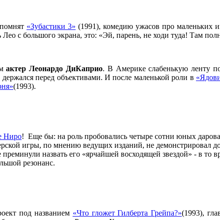
 помнят
«Зубастики 3»
(1991), комедию ужасов про маленьких и
ь Лео с большого экрана, это: «Эй, парень, не ходи туда! Там п
ам
актер Леонардо ДиКаприо
. В Америке слабенькую ленту по
а держался перед объективами. И после маленькой роли в
«Ядов
рня»
(1993).
е Ниро
! Еще бы: на роль пробовались четыре сотни юных даров
ерской игры, по мнению ведущих изданий, не демонстрировал до
 преминули назвать его «ярчайшей восходящей звездой» - в то в
льшой резонанс.
роект под названием
«Что гложет Гилберта Грейпа?»
(1993), гл