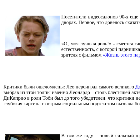
Посетители видеосалонов 90-х еще
дворах. Первое, что довелось сказат
«О, моя лучшая роль!» - смеется с
естественность, с которой парнишк
зрителя с фильмом
«Жизнь этого па
Критики были ошеломлены: Лео переиграл самого великого
Д
выбрав из этой толпы именно Леонардо – столь блестящей акт
ДиКаприо в роли Тоби был до того убедителен, что критики не
глубокая картина с острым социальным подтекстом вызвала бо
В том же году – новый сильный п