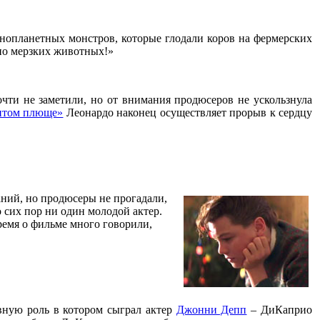
нопланетных монстров, которые глодали коров на фермерских
олно мерзких животных!»
чти не заметили, но от внимания продюсеров не ускользнула
итом плюще»
Леонардо наконец осуществляет прорыв к сердцу
аний, но продюсеры не прогадали,
 сих пор ни один молодой актер.
ремя о фильме много говорили,
авную роль в котором сыграл актер
Джонни Депп
– ДиКаприо