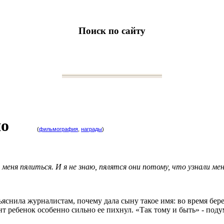
Поиск по сайту
прио
(
фильмография
,
награды
)
 меня пялиться. И я не знаю, пялятся они потому, что узнали м
яснила журналистам, почему дала сыну такое имя: во время бер
нт ребенок особенно сильно ее пихнул. «Так тому и быть» - поду