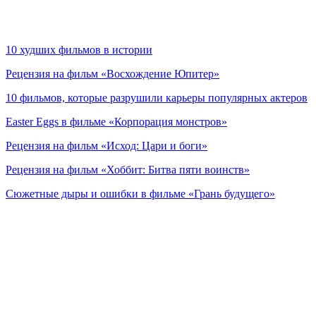
10 худших фильмов в истории
Рецензия на фильм «Восхождение Юпитер»
10 фильмов, которые разрушили карьеры популярных актеров
Easter Eggs в фильме «Корпорация монстров»
Рецензия на фильм «Исход: Цари и боги»
Рецензия на фильм «Хоббит: Битва пяти воинств»
Сюжетные дыры и ошибки в фильме «Грань будущего»