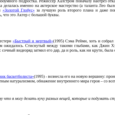
лабоумного подростка. Режиссер Халстром поначалу наотрез от
а делалась именно на актерское мастерство (а таланта Лео было
ил
«Золотой Глобус»
за лучшую роль второго плана и даже по
 что это Актер с большой буквы.
вестерн
«Быстрый и мертвый»
(1995) Сэма Рейми, хоть и собрал
ем ожидалось. Стиснутый между такими глыбами, как Джин Хэ
сочный видеоряд затмил его дар, да и роль, как ни крути, была 
ик баскетболиста»
(1995) - вознесла его на новую вершину: пр
тным натурализмом, обнажение внутреннего мира героя – со все
му что я могу делать кучу разных вещей, которые и подумать с