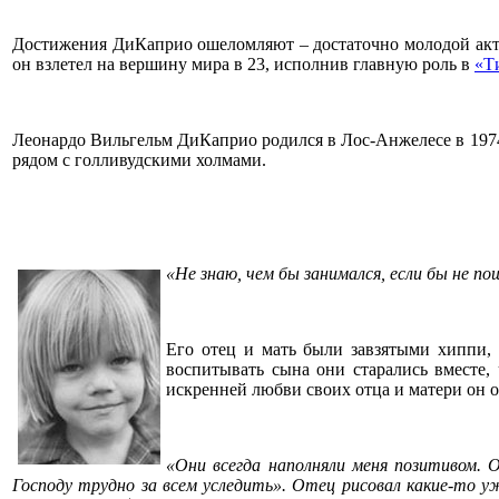
Достижения ДиКаприо ошеломляют – достаточно молодой акте
он взлетел на вершину мира в 23, исполнив главную роль в
«Т
Леонардо Вильгельм ДиКаприо родился в Лос-Анжелесе в 1974 г
рядом с голливудскими холмами.
«Не знаю, чем бы занимался, если бы не п
Его отец и мать были завзятыми хиппи, 
воспитывать сына они старались вместе,
искренней любви своих отца и матери он о
«Они всегда наполняли меня позитивом. 
Господу трудно за всем уследить». Отец рисовал какие-то у