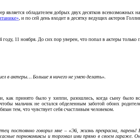
р является обладателем добрых двух десятков всевозможных на
итанике»
, и по сей день входит в десятку ведущих актеров Голли
оду, 11 ноября. До сих пор уверен, что попал в актеры только п
ошел в актеры… Больше я ничего не умею делать».
и, как принято было у хиппи, разошлись, когда сыну было вс
 чтобы мальчик не остался обделенным заботой обоих родителе
бязан тем, что чувствует себя счастливым человеком.
Отец постоянно говорил мне – «Эй, жизнь прекрасна, парень!
жасные порнокомиксы и торговал ими прямо в своем гараже. О