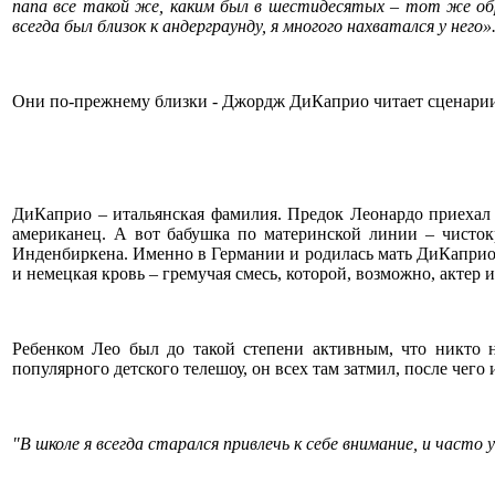
папа все такой же, каким был в шестидесятых – тот же об
всегда был близок к андерграунду, я многого нахватался у него»
Они по-прежнему близки - Джордж ДиКаприо читает сценарии, 
ДиКаприо – итальянская фамилия. Предок Леонардо приехал в
американец. А вот бабушка по материнской линии – чистокр
Инденбиркена. Именно в Германии и родилась мать ДиКаприо, 
и немецкая кровь – гремучая смесь, которой, возможно, актер
Ребенком Лео был до такой степени активным, что никто 
популярного детского телешоу, он всех там затмил, после чего
"В школе я всегда старался привлечь к себе внимание, и часто