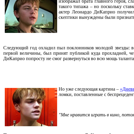
изображал брата главного героя, с
такого типажа – но поскольку ставк
актер Леонардо ДиКаприо получ
скептики вынуждены были признать,
Следующий год охладил пыл поклонников молодой звезды: 
первой величины, был принят публикой куда прохладней, ч
ДиКаприо попросту не смог развернуться во всю мощь таланта: 
Но уже следующая картина –
«Дневн
ломки, поставленные с беспрецеден
"Мне нравится играть в кино, пото