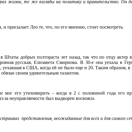
раз жизни, те же взгляды на политику и правительство. Он д
.
и присылает Лео те, что, по его мнению, стоит посмотреть.
 Штаты добрых полтораста лет назад, так что по отцу актер 
овная русская, Елизавета Смирнова. В 30-е она уехала в Ге
уехавшая в США, когда ей не было еще и 20. Таким образом, в 
 и обязан своим удивительным талантом.
не мог его утихомирить – когда в 2 с половиной года его 
 из-за неуправляемости был выдворен восвояси.
 устраивал представления, неожиданные для всех и для самого се