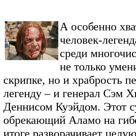
А особенно хва
человек-легенд
среди многочи
не только умен
скрипке, но и храбрость п
легенду – и генерал Сэм 
Деннисом Куэйдом. Этот с
обрекающий Аламо на гиб
итоге разворачивает целую