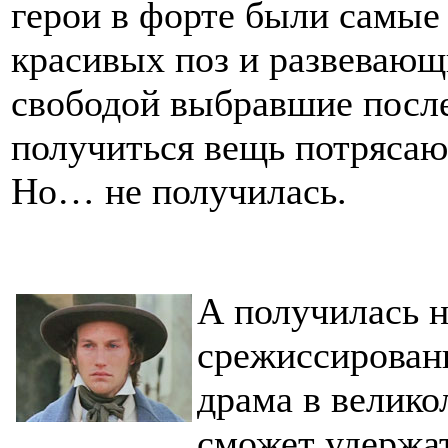
герои в форте были самые
красивых поз и развеваю
свободой выбравшие после
получиться вещь потрясаю
Но… не получилась.
А получилась 
срежиссированн
драма в велико
сможет удержат