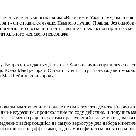
л очень и очень многих своим «Великим и Ужасным», было еще и
ура!) - он справился лучше. Намного лучше! Правда, без ошибок 
приметна, и совсем не тянет на звание «прекрасной принцессы»
ентрального женского персонажа.
у. Вопреки ожиданиям, Николас Холт отлично справился со свое
 до Юэна МакГрегора и Стэнли Туччи — тут и без гадалки можно
н МакШейн в роли короля.
эпохальным творением, и даже не пытался это сделать. Его аудит
ные несуразицы, происходящие по ходу действия, и получить ма
 угла. Именно ради этих самых разрушений фильм и создавался е
медленно взбирающийся на самую верхотуру для набора кинетич
обитию со спецэффектами, и до самого финала мчится со скорос