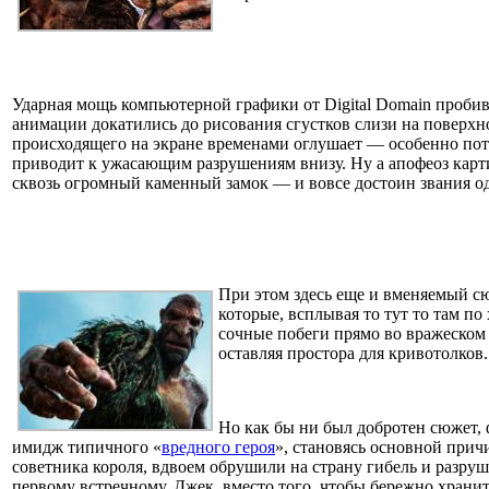
Ударная мощь компьютерной графики от Digital Domain пробива
анимации докатились до рисования сгустков слизи на поверхно
происходящего на экране временами оглушает — особенно пот
приводит к ужасающим разрушениям внизу. Ну а апофеоз карт
сквозь огромный каменный замок — и вовсе достоин звания о
При этом здесь еще и вменяемый с
которые, всплывая то тут то там по
сочные побеги прямо во вражеском 
оставляя простора для кривотолков.
Но как бы ни был добротен сюжет,
имидж типичного «
вредного героя
», становясь основной прич
советника короля, вдвоем обрушили на страну гибель и разруш
первому встречному, Джек, вместо того, чтобы бережно хранит