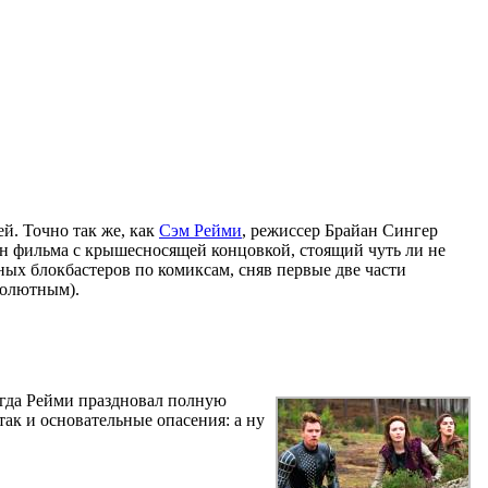
й. Точно так же, как
Сэм Рейми
, режиссер Брайан Сингер
н фильма с крышесносящей концовкой, стоящий чуть ли не
ных блокбастеров по комиксам, сняв первые две части
солютным).
огда Рейми праздновал полную
ак и основательные опасения: а ну