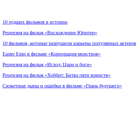
10 худших фильмов в истории
Рецензия на фильм «Восхождение Юпитер»
10 фильмов, которые разрушили карьеры популярных актеров
Easter Eggs в фильме «Корпорация монстров»
Рецензия на фильм «Исход: Цари и боги»
Рецензия на фильм «Хоббит: Битва пяти воинств»
Сюжетные дыры и ошибки в фильме «Грань будущего»