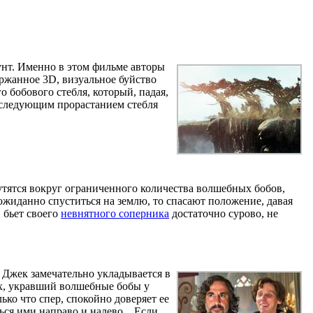
рунт. Именно в этом фильме авторы
ержанное 3D, визуальное буйство
бобового стебля, который, падая,
оследующим прорастанием стебля
тятся вокруг ограниченного количества волшебных бобов,
еожиданно спуститься на землю, то спасают положение, давая
 бьет своего
невнятного соперника
достаточно сурово, не
 Джек замечательно укладывается в
ах, укравший волшебные бобы у
ко что спер, спокойно доверяет ее
ся ими направо и налево... Если