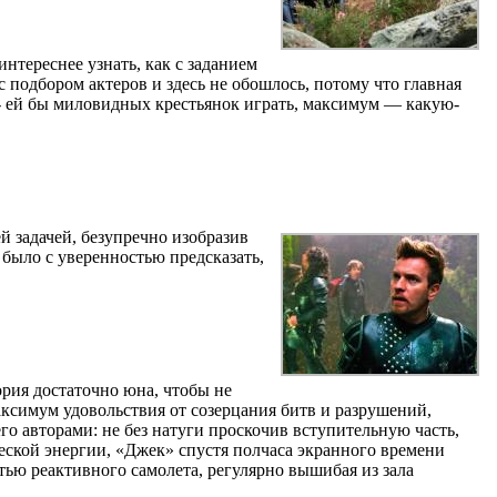
нтереснее узнать, как с заданием
с подбором актеров и здесь не обошлось, потому что главная
 - ей бы миловидных крестьянок играть, максимум — какую-
й задачей, безупречно изобразив
 было с уверенностью предсказать,
ория достаточно юна, чтобы не
ксимум удовольствия от созерцания битв и разрушений,
го авторами: не без натуги проскочив вступительную часть,
еской энергии, «Джек» спустя полчаса экранного времени
тью реактивного самолета, регулярно вышибая из зала