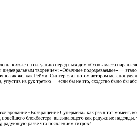
ень похоже на ситуацию перед выходом «Оза» - масса параллеле
еры шедевральным творением: «Обычные подозреваемые» — этало
чно так же, как Рейми, Сингер стал потом автором мегапопуляр
 упустив из рук третью — если бы не это, сходство было бы аб
азочарование «Возвращение Супермена» как раз в тот момент, к
 новейшего блокбастера, вызывающего как радужные надежды, т
у, радующую разве что появлением титров?