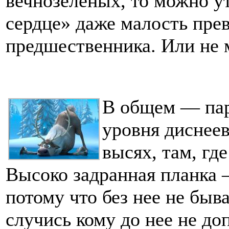
вечнозеленых, то можно у
сердце» даже малость пре
предшественника. Или не 
В общем — пар
уровня диснеев
высях, там, гд
Высоко задранная планка 
потому что без нее не быва
случись кому до нее не до