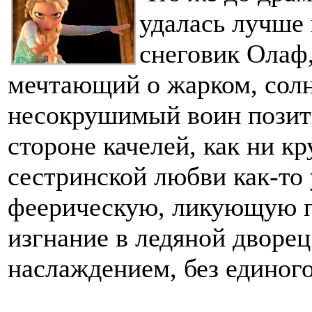
удалась лучше
снеговик Олаф
мечтающий о жарком, солн
несокрушимый воин позит
стороне качелей, как ни кр
сестринской любви как-то 
феерическую, ликующую п
изгнание в ледяной дворе
наслаждением, без единого