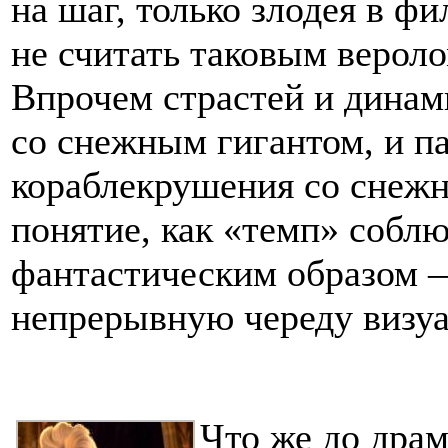
на шаг, только злодея в фи
не считать таковым верол
Впрочем страстей и динами
со снежным гигантом, и п
кораблекрушения со снежн
понятие, как «темп» собл
фантастическим образом —
непрерывную череду визуа
Что же до драм