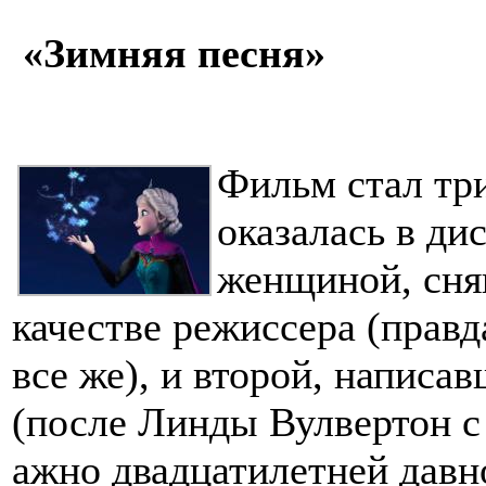
«Зимняя песня»
Фильм стал тр
оказалась в ди
женщиной, сня
качестве режиссера (правд
все же), и второй, написа
(после Линды Вулвертон с
ажно двадцатилетней давно