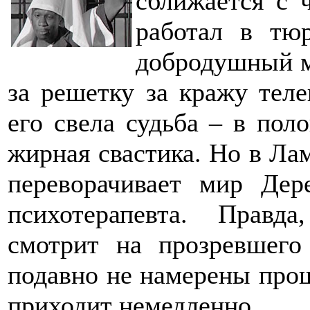
сближается с 
работал в тю
добродушный м
за решетку за кражу теле
его свела судьба – в пол
жирная свастика. Но в Лам
переворачивает мир Дер
психотерапевта. Прав
смотрит на прозревшего
подавно не намерены прощ
приходит немедленно.