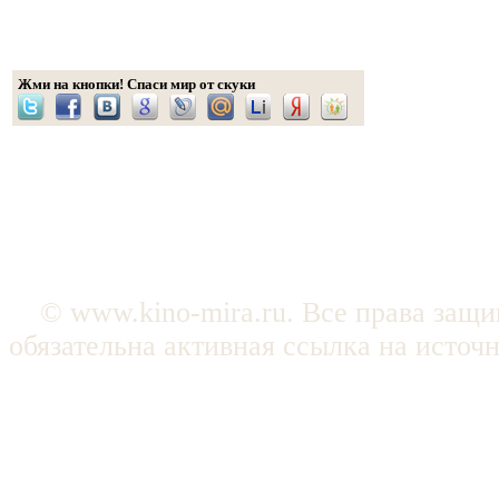
Жми на кнопки! Спаси мир от скуки
© www.kino-mira.ru. Все права защ
обязательна активная ссылка на источ