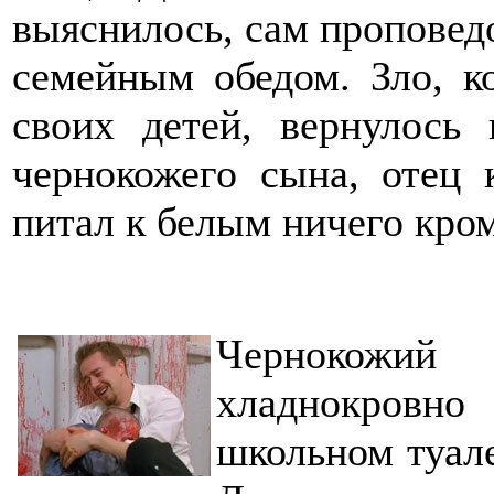
выяснилось, сам проповед
семейным обедом. Зло, к
своих детей, вернулось
чернокожего сына, отец к
питал к белым ничего кр
Чернокожий 
хладнокровн
школьном туале