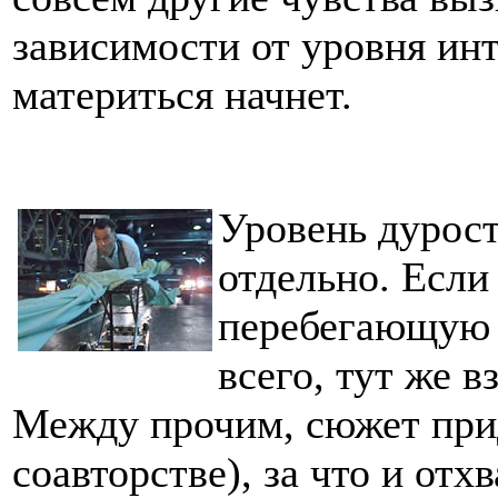
зависимости от уровня инт
материться начнет.
Уровень дурос
отдельно. Если
перебегающую ч
всего, тут же в
Между прочим, сюжет при
соавторстве), за что и от