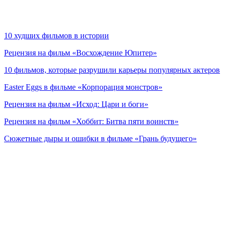
10 худших фильмов в истории
Рецензия на фильм «Восхождение Юпитер»
10 фильмов, которые разрушили карьеры популярных актеров
Easter Eggs в фильме «Корпорация монстров»
Рецензия на фильм «Исход: Цари и боги»
Рецензия на фильм «Хоббит: Битва пяти воинств»
Сюжетные дыры и ошибки в фильме «Грань будущего»