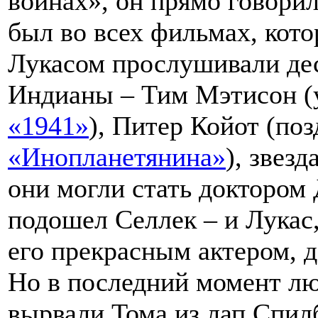
войнах», он прямо говорил
был во всех фильмах, кото
Лукасом прослушивали дес
Индианы – Тим Мэтисон (
«1941»
), Питер Койот (по
«Инопланетянина»
), звез
они могли стать доктором
подошел Селлек – и Лукас
его прекрасным актером, д
Но в последний момент лю
вырвали Тома из лап Спилб