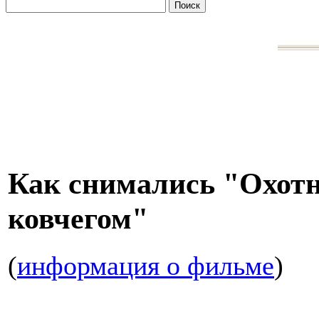
Как снимались "Охот
ковчегом"
(
информация о фильме
)