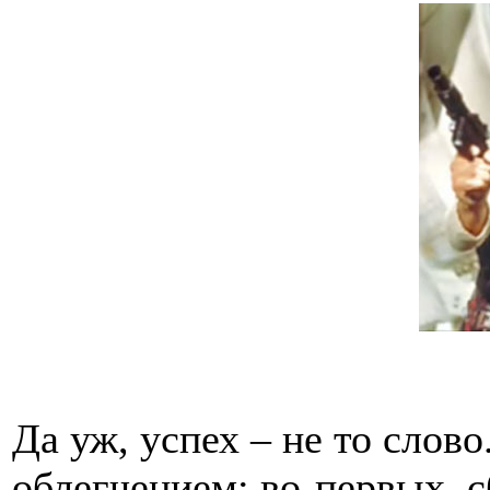
Да уж, успех – не то слов
облегчением: во-первых, 