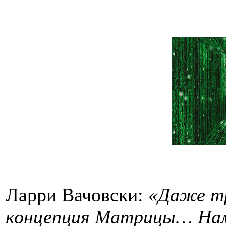
Ларри Вачовски:
«Даже тр
концепция Матрицы… Нам 