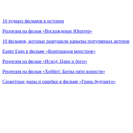
10 худших фильмов в истории
Рецензия на фильм «Восхождение Юпитер»
10 фильмов, которые разрушили карьеры популярных актеров
Easter Eggs в фильме «Корпорация монстров»
Рецензия на фильм «Исход: Цари и боги»
Рецензия на фильм «Хоббит: Битва пяти воинств»
Сюжетные дыры и ошибки в фильме «Грань будущего»