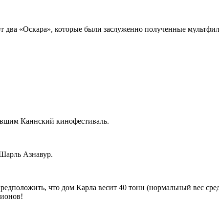
 два «Оскара», которые были заслуженно полученные мультфил
ывшим Каннский кинофестиваль.
 Шарль Азнавур.
дположить, что дом Карла весит 40 тонн (нормальный вес средн
лионов!