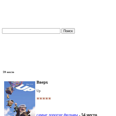
59 место
Вверх
Up
самые дорогие фильмы
-
54 место