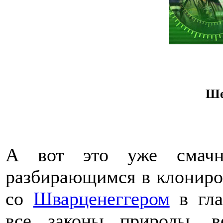
Ше
А вот это уже смачн
разбирающимся в клониро
со
Шварценеггером
в гла
все законы природы, 