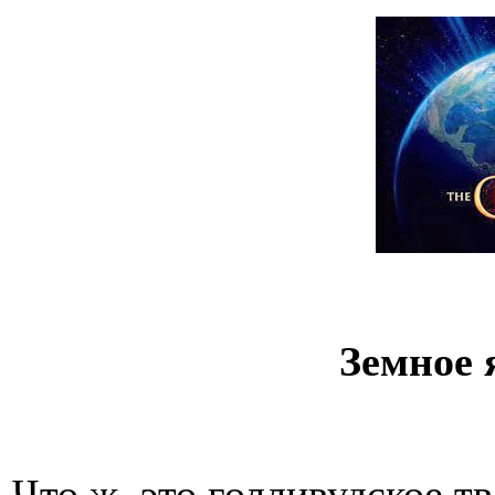
Земное 
Что ж, это голливудское т