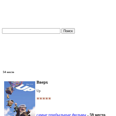
54 место
Вверх
Up
самые прибыльные фильмы
-
59 место