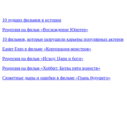
10 худших фильмов в истории
Рецензия на фильм «Восхождение Юпитер»
10 фильмов, которые разрушили карьеры популярных актеров
Easter Eggs в фильме «Корпорация монстров»
Рецензия на фильм «Исход: Цари и боги»
Рецензия на фильм «Хоббит: Битва пяти воинств»
Сюжетные дыры и ошибки в фильме «Грань будущего»