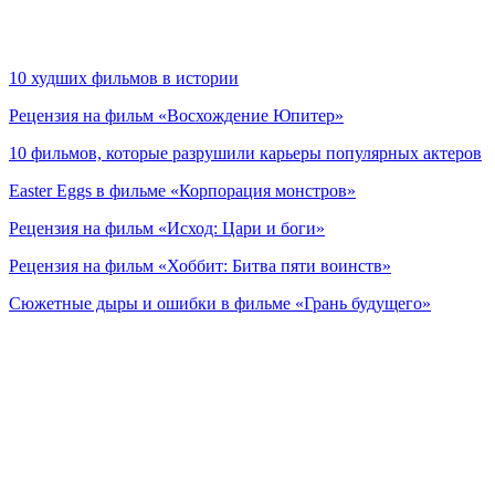
10 худших фильмов в истории
Рецензия на фильм «Восхождение Юпитер»
10 фильмов, которые разрушили карьеры популярных актеров
Easter Eggs в фильме «Корпорация монстров»
Рецензия на фильм «Исход: Цари и боги»
Рецензия на фильм «Хоббит: Битва пяти воинств»
Сюжетные дыры и ошибки в фильме «Грань будущего»