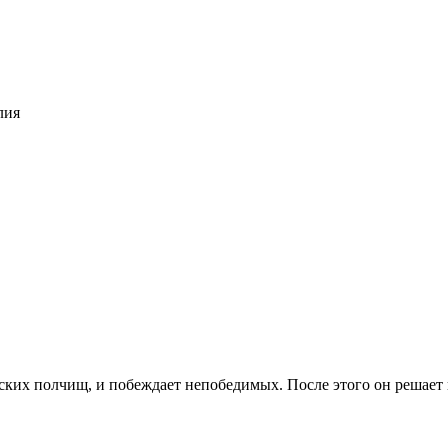
лия
ких полчищ, и побеждает непобедимых. После этого он решает п