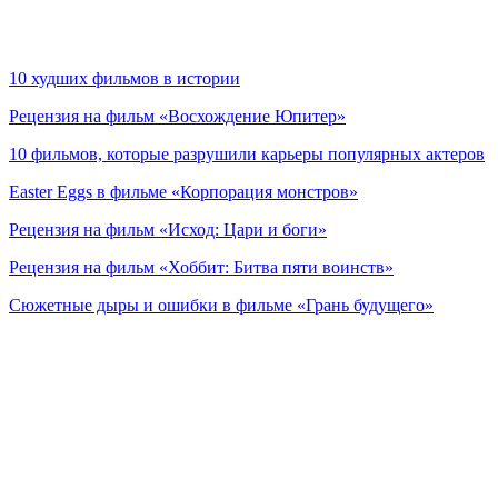
10 худших фильмов в истории
Рецензия на фильм «Восхождение Юпитер»
10 фильмов, которые разрушили карьеры популярных актеров
Easter Eggs в фильме «Корпорация монстров»
Рецензия на фильм «Исход: Цари и боги»
Рецензия на фильм «Хоббит: Битва пяти воинств»
Сюжетные дыры и ошибки в фильме «Грань будущего»