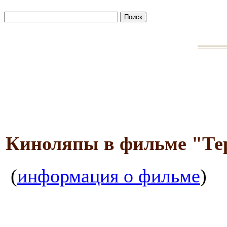
Киноляпы в фильме "Те
(
информация о фильме
)