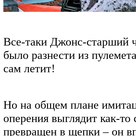
Все-таки Джонс-старший ч
было разнести из пулемета
сам летит!
Но на общем плане имита
оперения выглядит как-то
превращен в щепки – он в