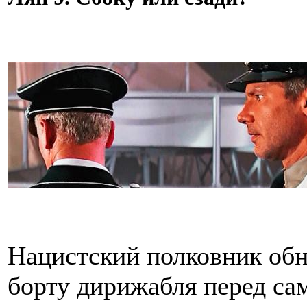
Нацистский полковник об
борту дирижабля перед са