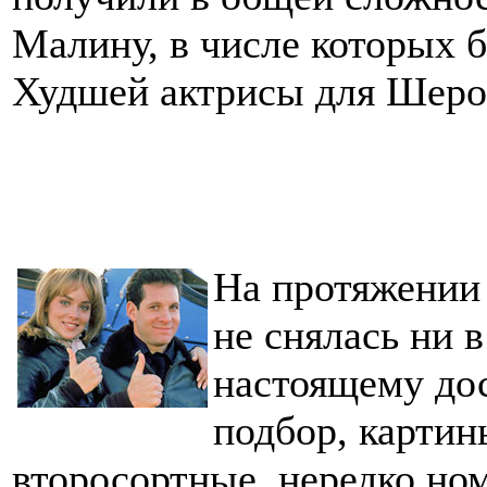
Малину, в числе которых 
Худшей актрисы для Шер
На протяжении 
не снялась ни в
настоящему дос
подбор, карти
второсортные, нередко н