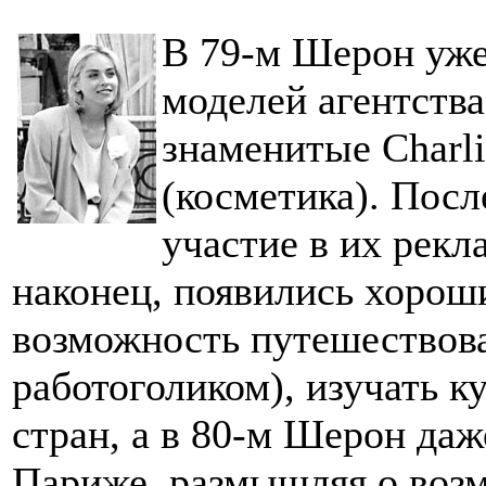
В 79-м Шерон уже
моделей агентств
знаменитые Charli
(косметика). Посл
участие в их рекл
наконец, появились хороши
возможность путешествова
работоголиком), изучать к
стран, а в 80-м Шерон даж
Париже, размышляя о возм