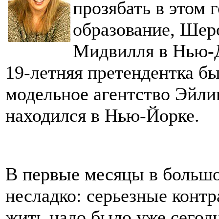
прозябать в этом 
образование, Шеро
Мидвилля в Нью-Д
19-летняя претендентка б
модельное агентство Эйли
находился в Нью-Йорке.
В первые месяцы в большо
несладко: серьезные конт
жить надо было уже сего