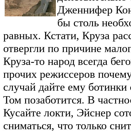
Дженнифер Кон
бы столь необх
равных. Кстати, Круза рас
отвергли по причине малог
Круза-то народ всегда бего
прочих режиссеров почему
случай дайте ему ботинки 
Том позаботится. В частно
Кусайте локти, Эйснер со
сниматься, что только сни