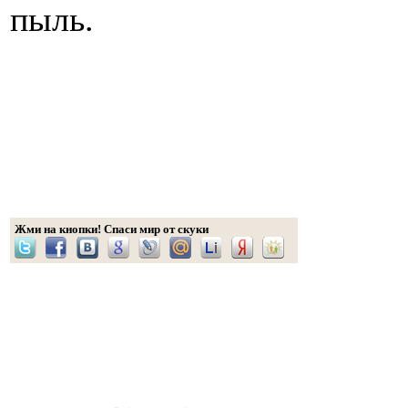
пыль.
Жми на кнопки! Спаси мир от скуки