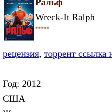
Ральф
Wreck-It Ralph
рецензия
,
торрент ссылка 
Год: 2012
США