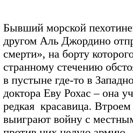
Бывший морской пехотине
другом Аль Джордино отпр
смерти», на борту которог
странному стечению обстоя
в пустыне где-то в Западн
доктора Еву Рохас – она у
редкая красавица. Втроем 
выиграют войну с местным
против них целую армию.